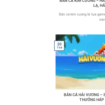
BẮN CÁ KIM CƯƠNG – HÀ
LẠ, H
Bắn cá kim cương là tựa gam
trên 
20
Th8
BẮN CÁ HẢI VƯƠNG – 
THƯỞNG HẤP 