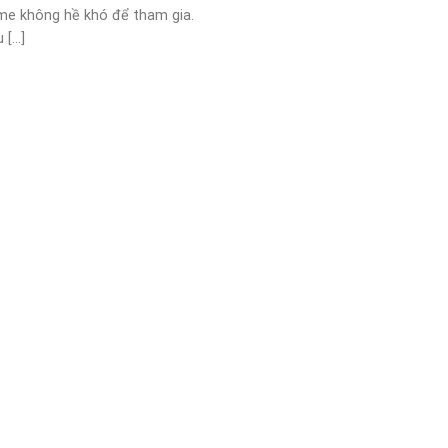
ame không hề khó để tham gia.
[...]