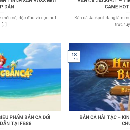
NH TRÌNH SĂN BOSS MỚI
BẮN CÁ JACKPOT – TÌM
ẤP DẪN
GAME HOT
e mới mẻ, độc đáo và cực hot
Bắn cá Jackpot đang làm mưa
[...]
trực tuyế
18
Th8
SIÊU PHẨM BẮN CÁ ĐỔI
BẮN CÁ HẢI TẶC – KI
DẪN TẠI FB88
CH