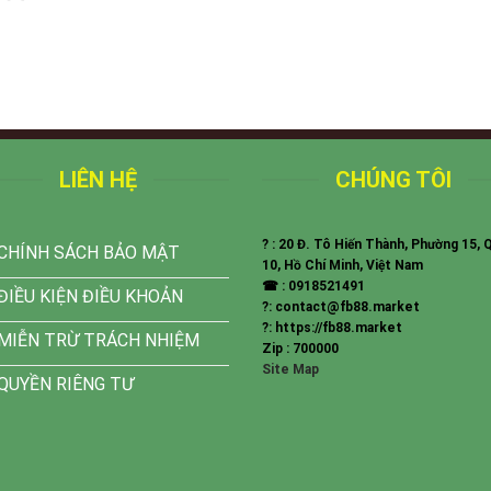
LIÊN HỆ
CHÚNG TÔI
? : 20 Đ. Tô Hiến Thành, Phường 15, 
CHÍNH SÁCH BẢO MẬT
10, Hồ Chí Minh, Việt Nam
☎
: 0918521491
ĐIỀU KIỆN ĐIỀU KHOẢN
?:
contact@fb88.market
?: https://fb88.market
MIỄN TRỪ TRÁCH NHIỆM
Zip : 700000
Site Map
QUYỀN RIÊNG TƯ