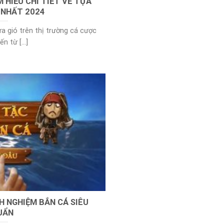
 HIỂU CHI TIẾT VỀ TỰA
 NHẤT 2024
 gió trên thị trường cá cược
n từ [...]
NH NGHIỆM BẮN CÁ SIÊU
UẨN