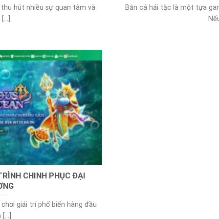
 thu hút nhiều sự quan tâm và
Bắn cá hải tặc là một tựa g
[...]
Nếu 
TRÌNH CHINH PHỤC ĐẠI
ƠNG
chơi giải trí phổ biến hàng đầu
[...]