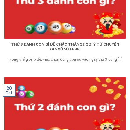
THỨ 3 ĐÁNH CON GÌ ĐỂ CHẮC THẮNG? GỢI Ý TỪ CHUYÊN
GIA XỔ SỐ FB88
Trong thế giới lô đề, việc chọn đúng con số vào ngày thứ 3 cũng [...]
20
Th8