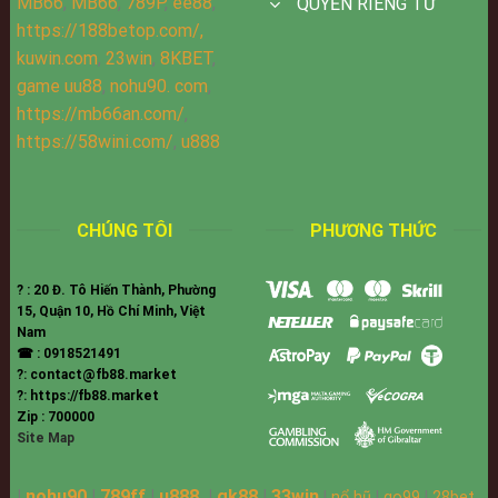
MB66
,
MB66
,
789P
,
ee88
,
QUYỀN RIÊNG TƯ
https://188betop.com/,
kuwin.com
,
23win
,
8KBET
,
game uu88
,
nohu90. com
,
https://mb66an.com/
,
https://58wini.com/
,
u888
CHÚNG TÔI
PHƯƠNG THỨC
? : 20 Đ. Tô Hiến Thành, Phường
15, Quận 10, Hồ Chí Minh, Việt
Nam
☎
: 0918521491
?:
contact@fb88.market
?: https://fb88.market
Zip : 700000
Site Map
|
nohu90
|
789ff
|
u888
, |
gk88
|
33win
|
nổ hũ
|
go99
|
28bet