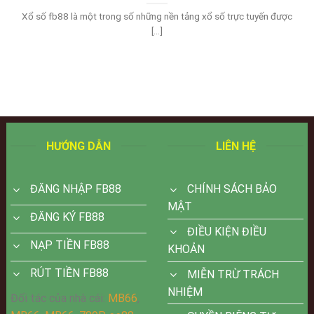
Xổ số fb88 là một trong số những nền tảng xổ số trực tuyến được
[...]
HƯỚNG DẪN
LIÊN HỆ
ĐĂNG NHẬP FB88
CHÍNH SÁCH BẢO
MẬT
ĐĂNG KÝ FB88
ĐIỀU KIỆN ĐIỀU
NẠP TIỀN FB88
KHOẢN
RÚT TIỀN FB88
MIỄN TRỪ TRÁCH
NHIỆM
Đối tác của nhà cái:
MB66
,