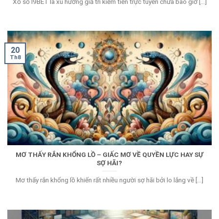
Xổ số I9BET là xu hướng giả trí kiếm tiền trực tuyến chưa bao giờ [...]
20
Th8
MƠ THẤY RẮN KHỔNG LỒ – GIẤC MƠ VỀ QUYỀN LỰC HAY SỰ
SỢ HÃI?
Mơ thấy rắn khổng lồ khiến rất nhiều người sợ hãi bởi lo lắng về [...]