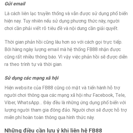
Gửi email
Là cách liên lạc truyền thống và vẫn được sử dụng phổ biến
hiện nay. Tuy nhiên nếu sử dụng phương thức này, người
chơi cần phải viết rõ tiêu đề và nội dung cần giải quyết.
Thời gian phản hồi cũng lâu hơn so với cách gọi trực tiếp.
Bởi hàng ngày lượng email mà hệ thống FB88 nhận được
cũng rất nhiều thông báo. Vì vậy việc phản hồi sẽ được diễn
ra theo trình tự và thời gian.
Sử dụng các mạng xã hội
Hiện website của FB88 cũng có mặt và tiến hành hỗ trợ
người chơi thông qua các mạng xã hội như Facebook, Tele,
Viber, WhatsApp… Đây đều là những ứng dụng phổ biến với
lượng người tham gia đông đảo. Người chơi sẽ được hỗ trợ
miễn phí hoàn toàn thông qua hình thức này.
Những điều cần lưu ý khi liên hệ FB88