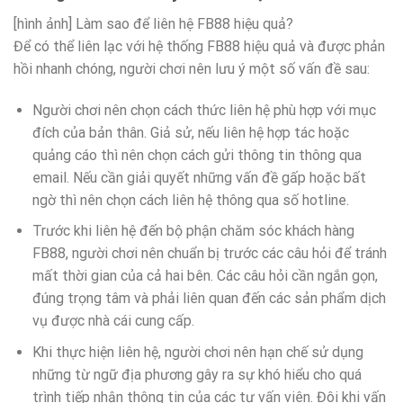
[hình ảnh] Làm sao để liên hệ FB88 hiệu quả?
Để có thể liên lạc với hệ thống FB88 hiệu quả và được phản
hồi nhanh chóng, người chơi nên lưu ý một số vấn đề sau:
Người chơi nên chọn cách thức liên hệ phù hợp với mục
đích của bản thân. Giả sử, nếu liên hệ hợp tác hoặc
quảng cáo thì nên chọn cách gửi thông tin thông qua
email. Nếu cần giải quyết những vấn đề gấp hoặc bất
ngờ thì nên chọn cách liên hệ thông qua số hotline.
Trước khi liên hệ đến bộ phận chăm sóc khách hàng
FB88, người chơi nên chuẩn bị trước các câu hỏi để tránh
mất thời gian của cả hai bên. Các câu hỏi cần ngắn gọn,
đúng trọng tâm và phải liên quan đến các sản phẩm dịch
vụ được nhà cái cung cấp.
Khi thực hiện liên hệ, người chơi nên hạn chế sử dụng
những từ ngữ địa phương gây ra sự khó hiểu cho quá
trình tiếp nhận thông tin của các tư vấn viên. Đôi khi vấn