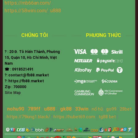
https://mb66an.com/
,
https://58wini.com/
,
u888
CHÚNG TÔI
PHƯƠNG THỨC
? : 20 Đ. Tô Hiến Thành, Phường
15, Quận 10, Hồ Chí Minh, Việt
Nam
☎
: 0918521491
?:
contact@fb88.market
?: https://fb88.market
Zip : 700000
Site Map
|
nohu90
|
789ff
|
u888
, |
gk88
|
33win
|
nổ hũ
|
go99
|
28bet
|
https://79king1.black/
|
https://hubet69.com
|
tg88 bet
|