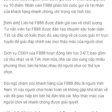
vụ 10 điểm. Nhân viên FB88 phản hồi cuộc gọi và tin nhắn
của khách hàng nhanh chóng, chỉ trong vài tích tắc.
[hình ảnh] Liên hệ FB88 được đánh giá cao về chất lượng
Tư vấn viên tại FB88 được đào tạo chuyên sâu toàn diện.
Tất cả đều có kiến thức đủ sâu rộng về cá cược giải trí trực
tuyến để giải đáp chính xác mọi thắc mắc của người chơi.
Dịch vụ CSKH của FB88 hoạt động liên tục 24/7, bao gồm
cả chủ nhật và lễ Tết. Hơn nữa, nhà cái còn cung cấp nhiều
phương thức liên hệ khác nhau để người chơi có thể lựa
chọn.
Đội ngũ chăm sóc khách hàng của FB88 đều là người Việt
Nam. Vì vậy người chơi hoàn toàn sẽ không gặp khó khăn về
vấn đề giao tiếp khi liên hệ đến nhà cái. Mọi thắc mắc của
người chơi sẽ nhanh chóng được giải quyết.